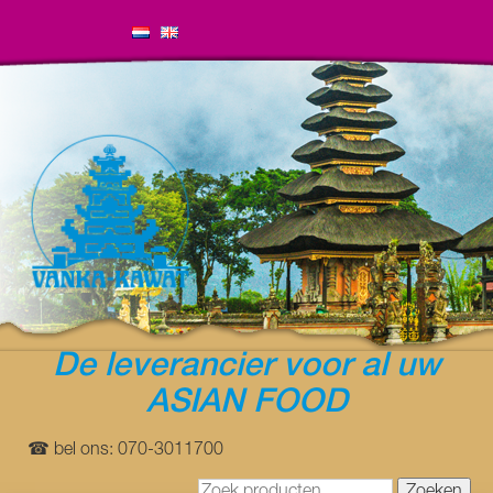
De leverancier voor al uw
ASIAN FOOD
☎ bel ons: 070-3011700