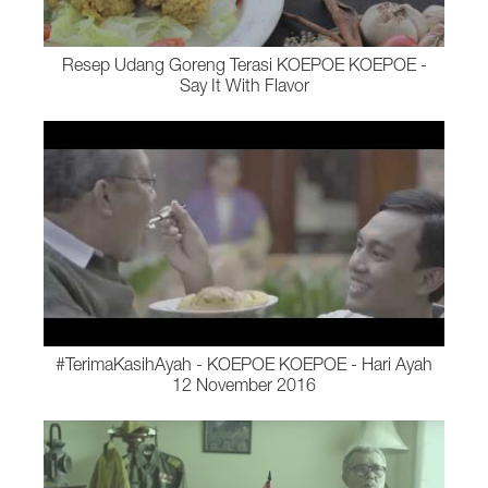
Resep Udang Goreng Terasi KOEPOE KOEPOE -
Say It With Flavor
#TerimaKasihAyah - KOEPOE KOEPOE - Hari Ayah
12 November 2016