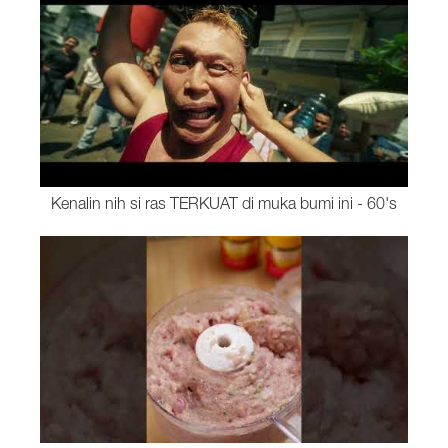
Kenalin nih si ras TERKUAT di muka bumi ini - 60's