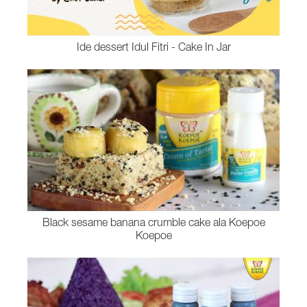
Ide dessert Idul Fitri - Cake In Jar
Black sesame banana crumble cake ala Koepoe
Koepoe