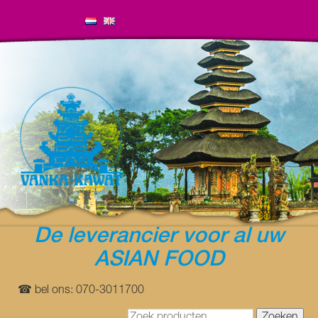
De leverancier voor al uw
ASIAN FOOD
☎ bel ons: 070-3011700