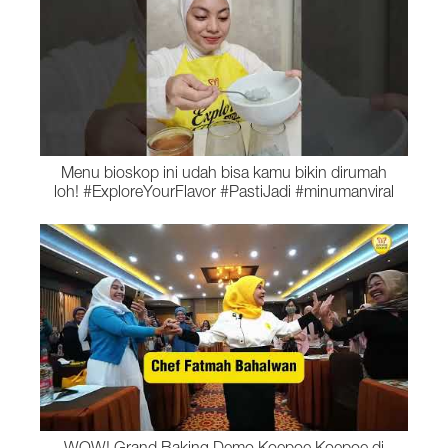
Menu bioskop ini udah bisa kamu bikin dirumah
loh! #ExploreYourFlavor #PastiJadi #minumanviral