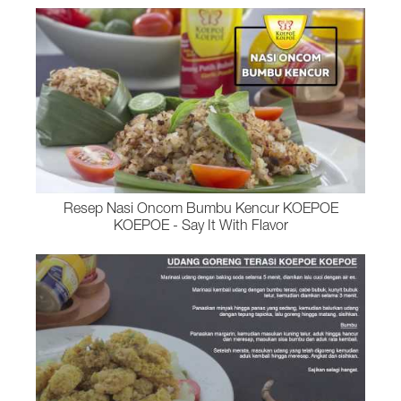
Resep Nasi Oncom Bumbu Kencur KOEPOE
KOEPOE - Say It With Flavor