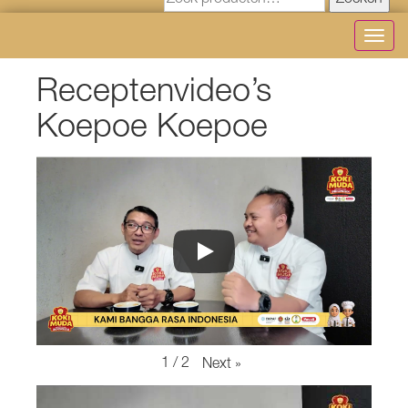
Zoeken
Toggl
navig
Receptenvideo’s
Koepoe Koepoe
1
/
2
Next
»