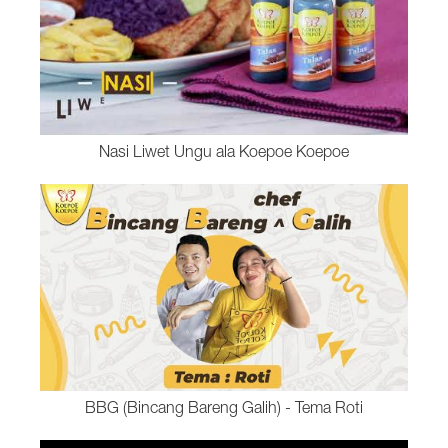
Nasi Liwet Ungu ala Koepoe Koepoe
BBG (Bincang Bareng Galih) - Tema Roti