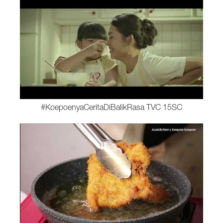
#KoepoenyaCeritaDiBalikRasa TVC 15SC