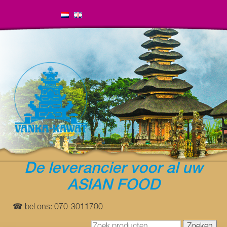
De leverancier voor al uw
ASIAN FOOD
☎ bel ons: 070-3011700