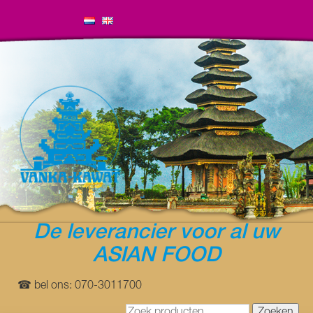
De leverancier voor al uw
ASIAN FOOD
☎ bel ons: 070-3011700