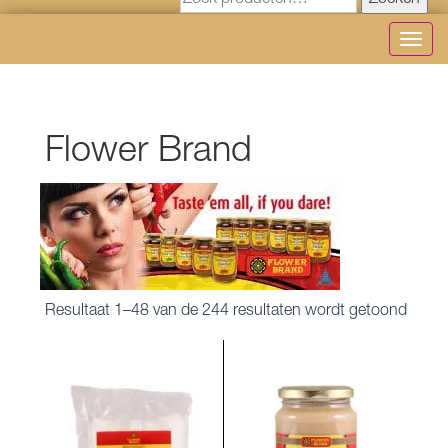
Zoeken
Toggl
navig
Flower Brand
Gesor
Resultaat 1–48 van de 244 resultaten wordt getoond
op
nieuw