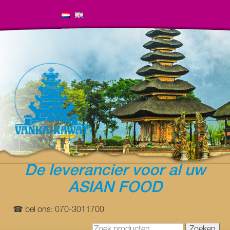
De leverancier voor al uw
ASIAN FOOD
☎ bel ons: 070-3011700