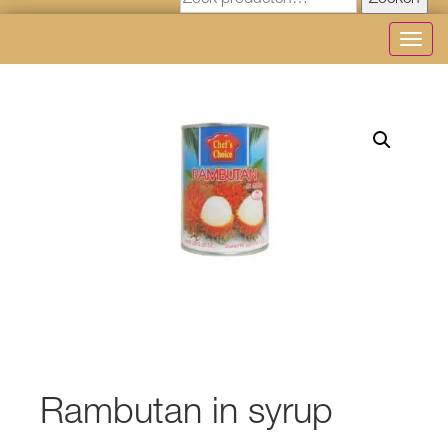
Zoeken
Toggl
navig
Rambutan in syrup