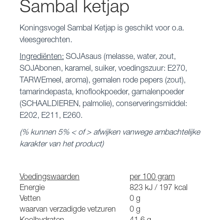
Sambal ketjap
Koningsvogel Sambal Ketjap is geschikt voor o.a.
vleesgerechten.
Ingrediënten:
SOJAsaus (melasse, water, zout,
SOJAbonen, karamel, suiker, voedingszuur: E270,
TARWEmeel, aroma), gemalen rode pepers (zout),
tamarindepasta, knoflookpoeder, garnalenpoeder
(SCHAALDIEREN, palmolie), conserveringsmiddel:
E202, E211, E260.
(% kunnen 5% < of > afwijken vanwege ambachtelijke
karakter van het product)
Voedingswaarden
per 100 gram
Energie
823 kJ / 197 kcal
Vetten
0 g
waarvan verzadigde vetzuren
0 g