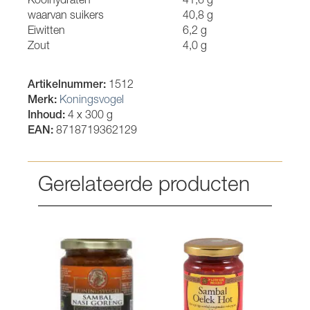
Koolhydraten
41,6 g
waarvan suikers
40,8 g
Eiwitten
6,2 g
Zout
4,0 g
Artikelnummer:
1512
Merk:
Koningsvogel
Inhoud:
4 x 300 g
EAN:
8718719362129
Gerelateerde producten