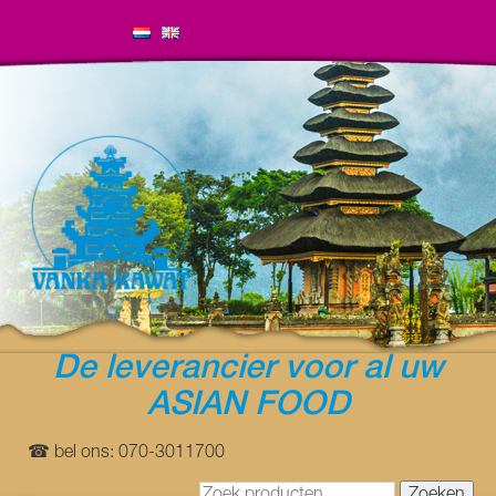
De leverancier voor al uw
ASIAN FOOD
☎ bel ons: 070-3011700