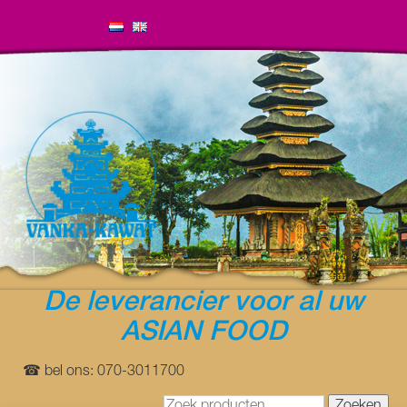
De leverancier voor al uw
ASIAN FOOD
☎ bel ons: 070-3011700