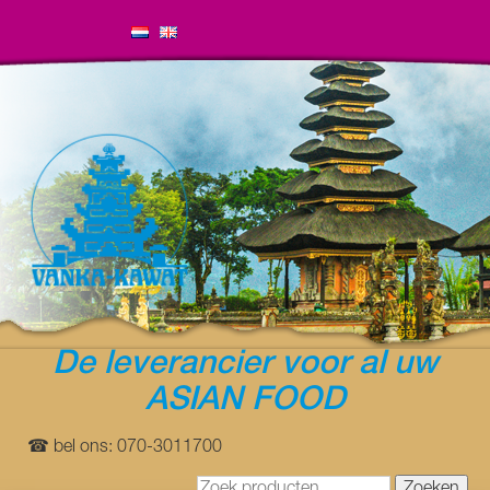
De leverancier voor al uw
ASIAN FOOD
☎ bel ons: 070-3011700