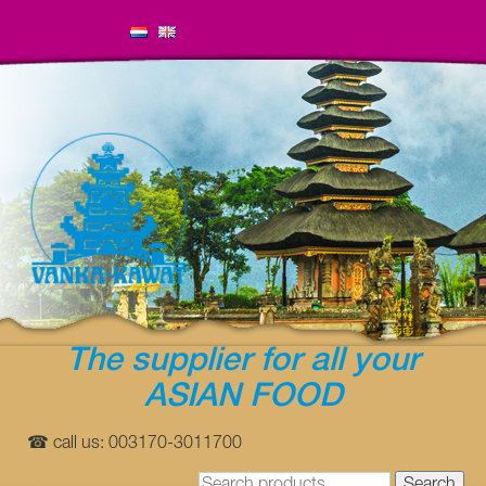
The supplier for all your
ASIAN FOOD
☎ call us: 003170-3011700