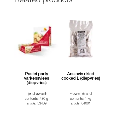
Related products
Pastei party
Ansjovis dried
varkensvlees
cooked L (diepvries)
(diepvries)
Tjendrawasih
Flower Brand
contents: 480 g
contents: 1 kg
article: 53409
article: 64001