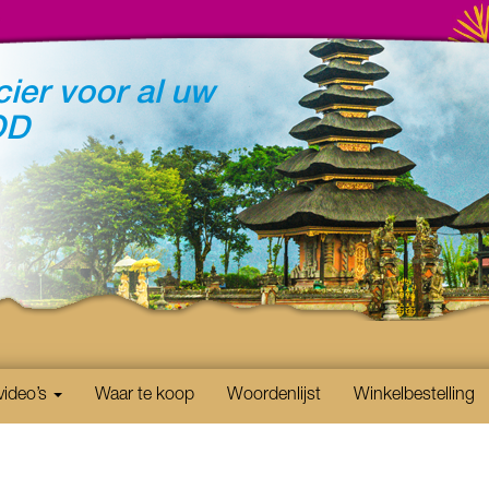
ier voor al uw
OD
video’s
Waar te koop
Woordenlijst
Winkelbestelling