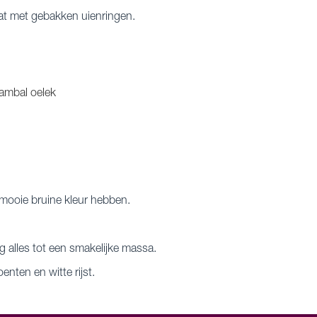
at met gebakken uienringen.
sambal oelek
n mooie bruine kleur hebben.
 alles tot een smakelijke massa.
nten en witte rijst.