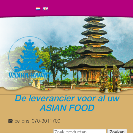
De leverancier voor al uw
ASIAN FOOD
☎ bel ons: 070-3011700