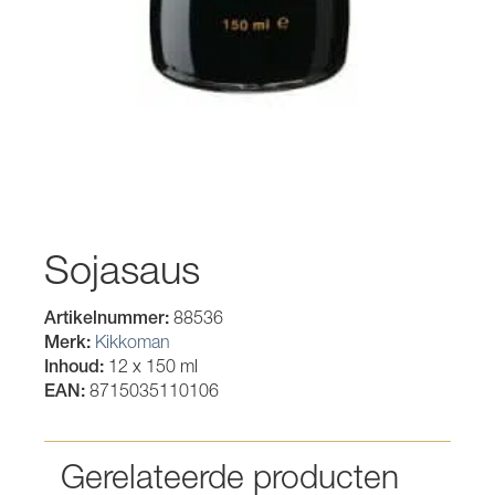
Sojasaus
Artikelnummer:
88536
Merk:
Kikkoman
Inhoud:
12 x 150 ml
EAN:
8715035110106
Gerelateerde producten