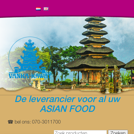
De leverancier voor al uw
ASIAN FOOD
☎ bel ons: 070-3011700