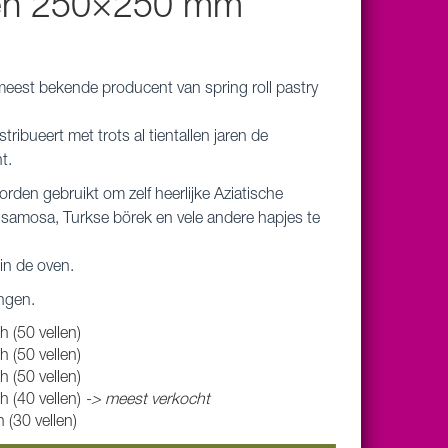
len 250×250 mm
 meest bekende producent van spring roll pastry
ribueert met trots al tientallen jaren de
t.
den gebruikt om zelf heerlijke Aziatische
s, samosa, Turkse börek en vele andere hapjes te
 in de oven.
ingen.
 (50 vellen)
 (50 vellen)
 (50 vellen)
h (40 vellen)
-> meest verkocht
 (30 vellen)