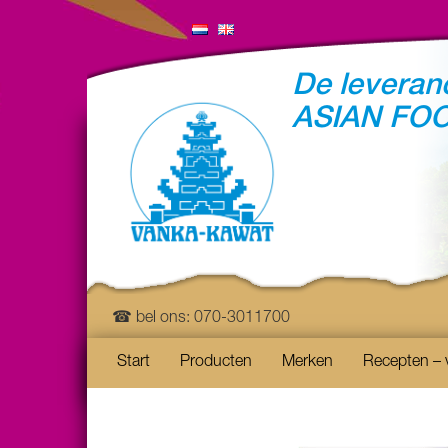
De leveranc
ASIAN FO
☎ bel ons: 070-3011700
Start
Producten
Merken
Recepten – 