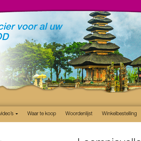
ier voor al uw
OD
video’s
Waar te koop
Woordenlijst
Winkelbestelling