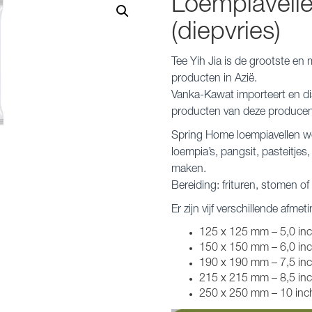
Loempiavel
(diepvries)
Tee Yih Jia is de grootste en
producten in Azië.
Vanka-Kawat importeert en dist
producten van deze producen
Spring Home loempiavellen wor
loempia’s, pangsit, pasteitje
maken.
Bereiding: frituren, stomen of
Er zijn vijf verschillende afmet
125 x 125 mm – 5,0 inch
150 x 150 mm – 6,0 inch
190 x 190 mm – 7,5 inch
215 x 215 mm – 8,5 inc
250 x 250 mm – 10 inch