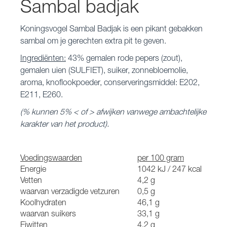
Sambal badjak
Koningsvogel Sambal Badjak is een pikant gebakken
sambal om je gerechten extra pit te geven.
Ingrediënten:
43% gemalen rode pepers (zout),
gemalen uien (SULFIET), suiker, zonnebloemolie,
aroma, knoflookpoeder, conserveringsmiddel: E202,
E211, E260.
(% kunnen 5% < of > afwijken vanwege ambachtelijke
karakter van het product).
Voedingswaarden
per 100 gram
Energie
1042 kJ / 247 kcal
Vetten
4,2 g
waarvan verzadigde vetzuren
0,5 g
Koolhydraten
46,1 g
waarvan suikers
33,1 g
Eiwitten
4,2 g