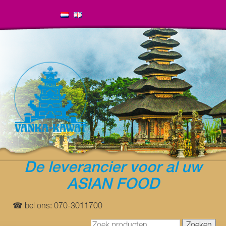
De leverancier voor al uw
ASIAN FOOD
☎ bel ons: 070-3011700