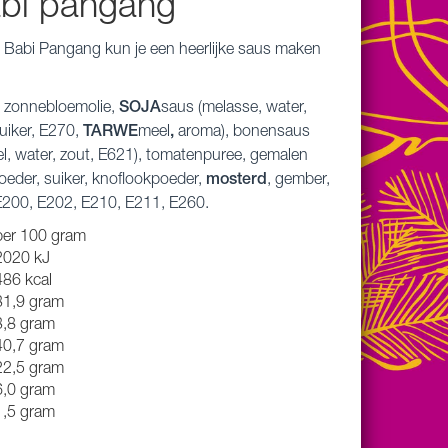
bi pangang
 Babi Pangang kun je een heerlijke saus maken
, zonnebloemolie,
SOJA
saus (melasse, water,
uiker, E270,
TARWE
meel
,
aroma), bonensaus
l, water, zout, E621), tomatenpuree, gemalen
oeder, suiker, knoflookpoeder,
mosterd
, gember,
 E200, E202, E210, E211, E260.
per 100 gram
2020 kJ
486 kcal
31,9 gram
3,8 gram
40,7 gram
22,5 gram
6,0 gram
1,5 gram