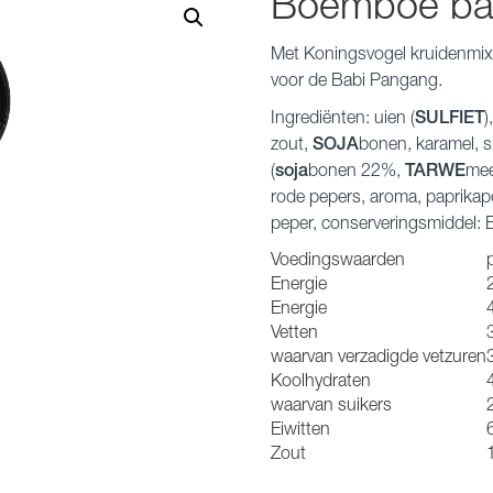
Boemboe ba
Met Koningsvogel kruidenmix
voor de Babi Pangang.
Ingrediënten: uien (
SULFIET
)
zout,
SOJA
bonen, karamel, s
(
soja
bonen 22%,
TARWE
mee
rode pepers, aroma, paprikap
peper, conserveringsmiddel:
Voedingswaarden
Energie
Energie
Vetten
waarvan verzadigde vetzuren
Koolhydraten
waarvan suikers
Eiwitten
Zout