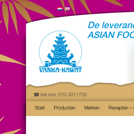
De leveranc
ASIAN FO
☎ bel ons: 070-3011700
Start
Producten
Merken
Recepten – 