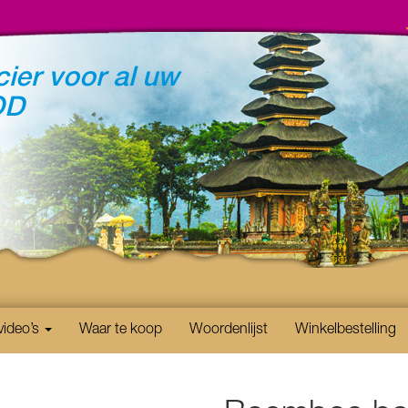
ier voor al uw
OD
video’s
Waar te koop
Woordenlijst
Winkelbestelling