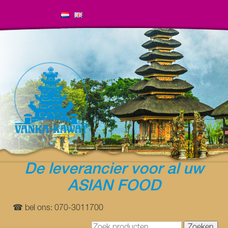
De leverancier voor al uw
ASIAN FOOD
☎ bel ons: 070-3011700