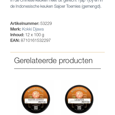
In de Chinese keuken heet dit gerecht Tjap Tjoy en in
de Indonesische keuken Sajoer Toemies (gemengd).
Artikelnummer:
53229
Merk:
Kokki Djawa
Inhoud:
12 x 100 g
EAN:
8710161532297
Gerelateerde producten