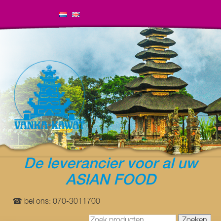
De leverancier voor al uw
ASIAN FOOD
☎ bel ons: 070-3011700