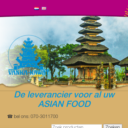
De leverancier voor al uw
ASIAN FOOD
☎ bel ons: 070-3011700