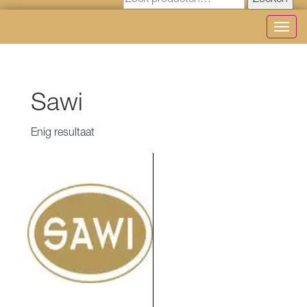
Zoeken
Toggl
navig
Sawi
Enig resultaat