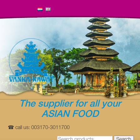
The supplier for all your
ASIAN FOOD
☎ call us: 003170-3011700