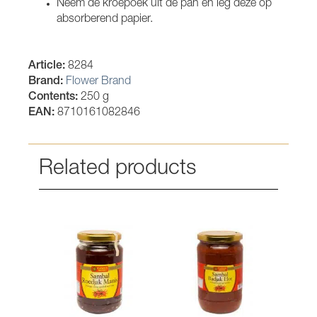
Neem de kroepoek uit de pan en leg deze op
absorberend papier.
Article:
8284
Brand:
Flower Brand
Contents:
250 g
EAN:
8710161082846
Related products