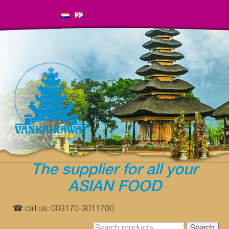
The supplier for all your
ASIAN FOOD
☎ call us: 003170-3011700