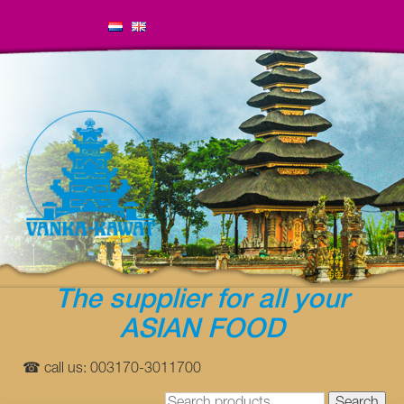
The supplier for all your
ASIAN FOOD
☎ call us: 003170-3011700