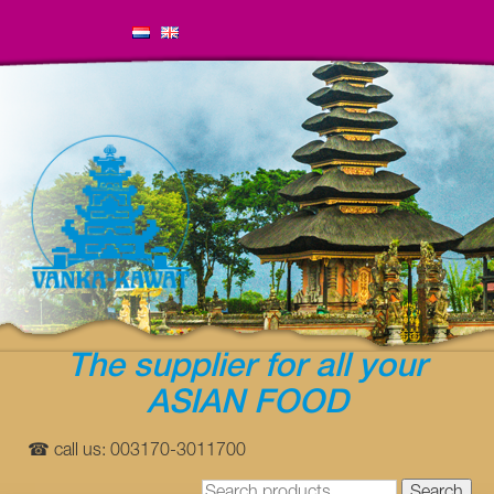
The supplier for all your
ASIAN FOOD
☎ call us: 003170-3011700