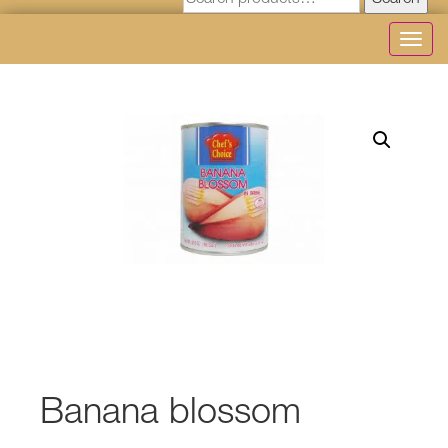
Search
Toggl
navig
Banana blossom