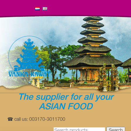
The supplier for all your
ASIAN FOOD
☎ call us: 003170-3011700