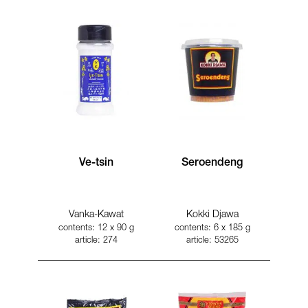
Ve-tsin
Seroendeng
Vanka-Kawat
Kokki Djawa
contents: 12 x 90 g
contents: 6 x 185 g
article: 274
article: 53265